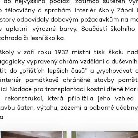
 do nejvyššího podlaží, zatímco suterén vy
o tělocvičny a sprchám. Interiér školy Zápal
ostory odpovídaly dobovým požadavkům na mod
de uplatnil výrazné barvy. Součástí školního 
ahrada či lesní školka.
školy v září roku 1932 místní tisk školu nad
agogicky vypravený chrám vzdělání a duševního
ítit do „příštích lepších časů“ a „vychovávat
interiér památkově chráněné stavby pamětn
i Nadace pro transplantaci kostní dřeně Marii
rekonstrukcí, která přiblížila jeho vzhle
přístavbu šaten, výtahu, zázemí a odborné uč
a.