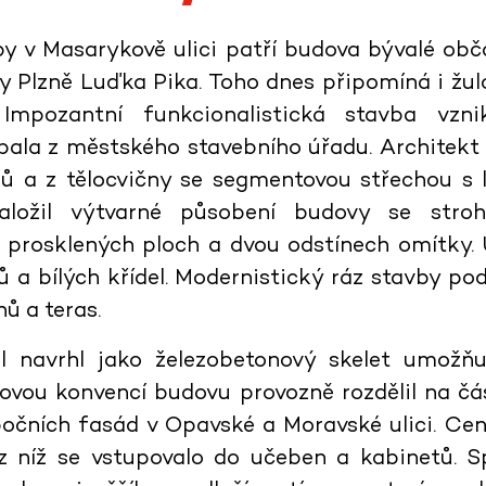
by v Masarykově ulici patří budova bývalé obč
y Plzně Luďka Pika. Toho dnes připomíná i žu
mpozantní funkcionalistická stavba vzn
ala z městského stavebního úřadu. Architekt 
ů a z tělocvičny se segmentovou střechou s
ložil výtvarné působení budovy se stro
prosklených ploch a dvou odstínech omítky. U
a bílých křídel. Modernistický ráz stavby po
ů a teras.
al navrhl jako železobetonový skelet umožňu
bovou konvencí budovu provozně rozdělil na čás
bočních fasád v Opavské a Moravské ulici. Ce
, z níž se vstupovalo do učeben a kabinetů. S