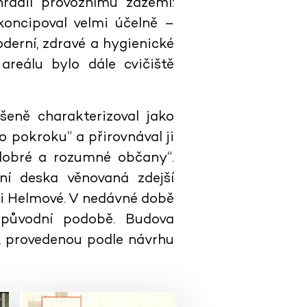
hradil provoznímu zázemí:
 koncipoval velmi účelně –
erní, zdravé a hygienické
areálu bylo dále cvičiště
šeně charakterizoval jako
 pokroku“ a přirovnával ji
 dobré a rozumné občany“.
í deska věnovaná zdejší
 Helmové. V nedávné době
d původní podobě. Budova
ebny, provedenou podle návrhu