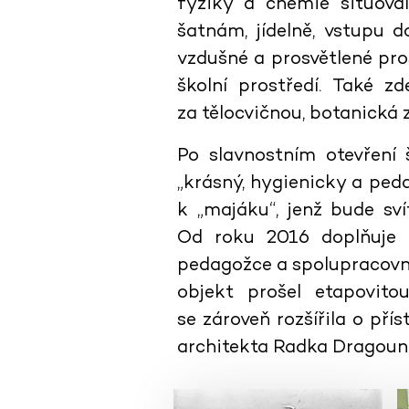
fyziky a chemie situoval
šatnám, jídelně, vstupu d
vzdušné a prosvětlené pr
školní prostředí. Také z
za tělocvičnou, botanická z
Po slavnostním otevření 
„krásný, hygienicky a ped
k „majáku“, jenž bude sv
Od roku 2016 doplňuje 
pedagožce a spolupracovnic
objekt prošel etapovitou 
se zároveň rozšířila o 
architekta Radka Dragoun