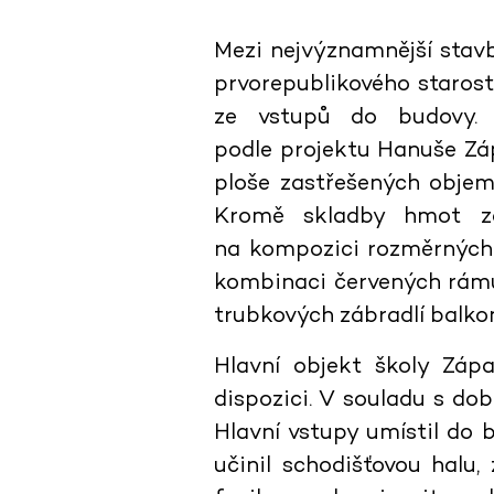
Mezi nejvýznamnější stav
prvorepublikového starost
ze vstupů do budovy. I
podle projektu Hanuše Záp
ploše zastřešených objem
Kromě skladby hmot za
na kompozici rozměrných 
kombinaci červených rámů 
trubkových zábradlí balkon
Hlavní objekt školy Záp
dispozici. V souladu s do
Hlavní vstupy umístil do 
učinil schodišťovou halu