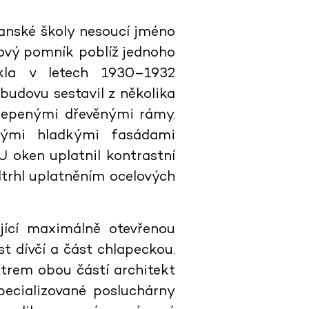
anské školy nesoucí jméno
lový pomník poblíž jednoho
ikla v letech 1930–1932
budovu sestavil z několika
 lepenými dřevěnými rámy.
hými hladkými fasádami
 oken uplatnil kontrastní
dtrhl uplatněním ocelových
jící maximálně otevřenou
t dívčí a část chlapeckou.
ntrem obou částí architekt
pecializované posluchárny